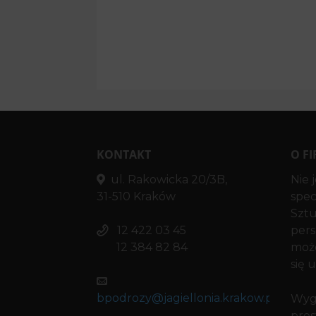
P
7 
K
p
In
KONTAKT
O FI
ul. Rakowicka 20/3B,
Nie 
31-510 Kraków
spec
Sztu
12 422 03 45
pers
12 384 82 84
moż
się 
bpodrozy@jagiellonia.krakow.pl
Wygr
pres