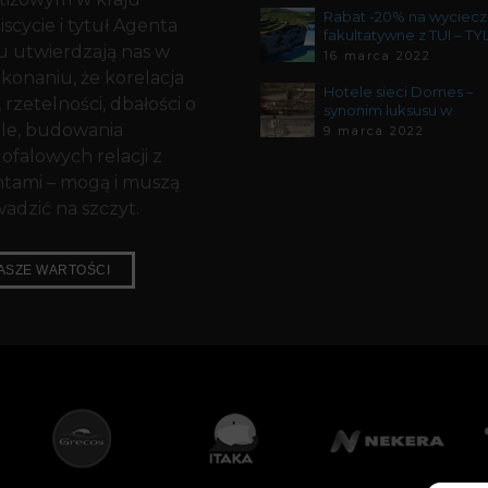
Rabat -20% na wyciecz
iscycie i tytuł Agenta
fakultatywne z TUI – T
 utwierdzają nas w
DO 05.04!
16 marca 2022
konaniu, że korelacja
Hotele sieci Domes –
, rzetelności, dbałości o
synonim luksusu w
le, budowania
nowoczesnym wydani
9 marca 2022
ofalowych relacji z
ntami – mogą i muszą
adzić na szczyt.
ASZE WARTOŚCI