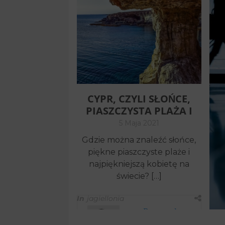
PRZYLĄDKA
Republika Zielonego
Przylądka to stosunkowo
nowy kierunek, wybierany
przez podróżnych na
miejsce […]
In
Bez kategorii
CYPR, CZYLI SŁOŃCE,
Przemysław
PIASZCZYSTA PLAŻA I
NAJPIĘKNIEJSZA
5 Maja 2021
KOBIETA NA ŚWIECIE
Gdzie można znaleźć słońce,
piękne piaszczyste plaże i
najpiękniejszą kobietę na
świecie? […]
In
jagiellonia
Przemysław
N