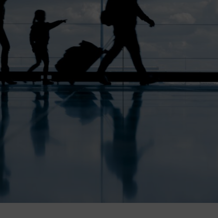
IE TAKI DIABEŁ STRASZNY – CZYLI