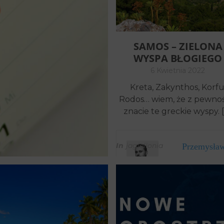
SAMOS – ZIELONA
WYSPA BŁOGIEGO
SPOKOJU I RELAKS
6 Kwietnia 2022
Kreta, Zakynthos, Korfu
Rodos… wiem, że z pewnoś
znacie te greckie wyspy. 
In
jagiellonia
Przemysła
OLNE W 2023 ROKU
NOWE OBOSTRZENIA
COVIDOWE – WAŻNE
się zdecydowanie
INFORMACJE
5 Grudnia 2021
 nie […]
Od 15.12.2021 obowiązują