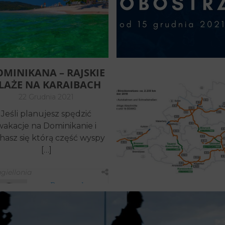
nowe obostrzenia covidove,
również te dotyczące
podróży w celach […]
n
jagiellonia
Iwona
MINIKANA – RAJSKIE
Specjalista ds.
LAŻE NA KARAIBACH
turystyki
22 Grudnia 2021
Jeśli planujesz spędzić
wakacje na Dominikanie i
hasz się którą część wyspy
[…]
agiellonia
Przemysław