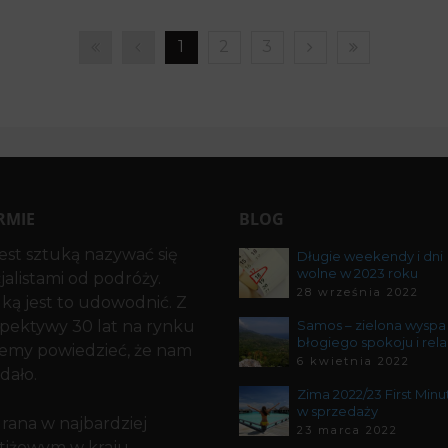
ODRÓŻOWANIE W CZASACH PANDEMII…
Kwietnia 2021
1
2
3
to tęskni za podróżami? Zmiana krajobrazu, morska bryza
iasek pod stopami? A […]
Dominika
Bez kategorii
Specjalista ds. turystyki
RMIE
BLOG
jest sztuką nazywać się
Długie weekendy i dni
wolne w 2023 roku
jalistami od podróży.
28 września 2022
ką jest to udowodnić. Z
pektywy 30 lat na rynku
Samos – zielona wyspa
błogiego spokoju i rel
emy powiedzieć, że nam
6 kwietnia 2022
udało.
Zima 2022/23 First Minu
w sprzedaży
ana w najbardziej
23 marca 2022
tiżowym w kraju