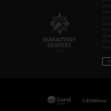
pleb
Roku
prze
pasji
deta
dług
Klie
prow
N