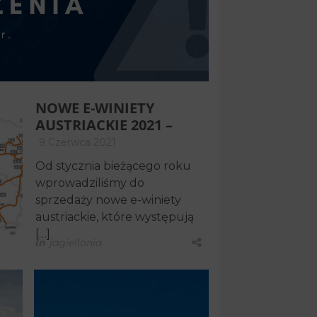
First Minute. Pierwsze
oferty z […]
In
Bez kategorii
Andrzej Folga
Specjalista ds.
NOWE E-WINIETY
turystyki
AUSTRIACKIE 2021 –
WSZYSTKO, CO
9 Czerwca 2021
POWINNI PAŃSTWO O
Od stycznia bieżącego roku
NICH WIEDZIEĆ
wprowadziliśmy do
sprzedaży nowe e-winiety
austriackie, które występują
[…]
In
jagiellonia
Przemysław